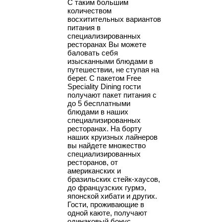
С таким большим
количеством
восхитительных вариантов
питания в
специализированных
ресторанах Вы можете
баловать себя
изысканными блюдами в
путешествии, не ступая на
берег. С пакетом Free
Speciality Dining гости
получают пакет питания с
до 5 бесплатными
блюдами в наших
специализированных
ресторанах. На борту
наших круизных лайнеров
вы найдете множество
специализированных
ресторанов, от
американских и
бразильских стейк-хаусов,
до французских гурмэ,
японской хибати и других.
Гости, проживающие в
одной каюте, получают
одинаковый бонус.