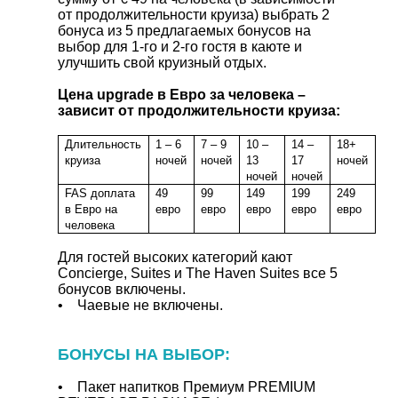
от продолжительности круиза) выбрать 2
бонуса из 5 предлагаемых бонусов на
выбор для 1-го и 2-го гостя в каюте и
улучшить свой круизный отдых.
Цена upgrade в Евро за человека –
зависит от продолжительности круиза:
Длительность
1 – 6
7 – 9
10 –
14 –
18+
круиза
ночей
ночей
13
17
ночей
ночей
ночей
FAS
доплата
49
99
149
199
249
в Евро на
евро
евро
евро
евро
евро
человека
Для гостей высоких категорий кают
Concierge, Suites и The Haven Suites все 5
бонусов включены.
• Чаевые не включены.
БОНУСЫ НА ВЫБОР:
• Пакет напитков Премиум PREMIUM