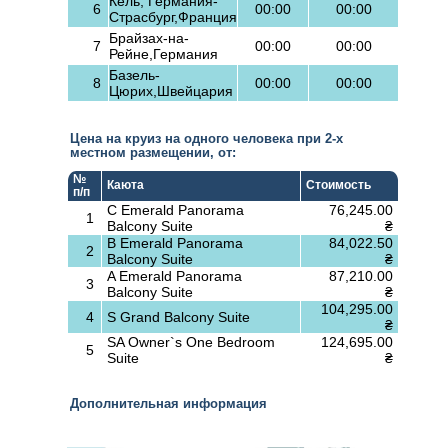
Кель, Германия-
6
00:00
00:00
Страсбург,Франция
Брайзах-на-
7
00:00
00:00
Рейне,Германия
Базель-
8
00:00
00:00
Цюрих,Швейцария
Цена на круиз на одного человека при 2-х
местном размещении, от:
№
Каюта
Стоимость
п/п
C Emerald Panorama
76,245.00
1
Balcony Suite
₴
B Emerald Panorama
84,022.50
2
Balcony Suite
₴
A Emerald Panorama
87,210.00
3
Balcony Suite
₴
104,295.00
4
S Grand Balcony Suite
₴
SA Owner`s One Bedroom
124,695.00
5
Suite
₴
Дополнительная информация