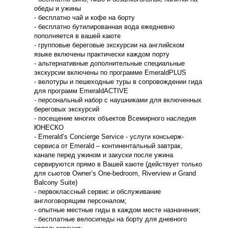
обеды и ужины
- бесплатно чай и кофе на борту
- бесплатно бутилированная вода ежедневно
пополняется в вашей каюте
- групповые береговые экскурсии на английском
языке включены практически каждом порту
- альтернативные дополнительные специальные
экскурсии включены по программе EmeraldPLUS
- велотуры и пешеходные туры в сопровождении гида
для программ EmeraldACTIVE
- персональный набор с наушниками для включенных
береговых экскурсий
- посещение многих объектов Всемирного наследия
ЮНЕСКО
- Emerald’s Concierge Service - услуги консьерж-
сервиса от Emerald – континентальный завтрак,
канапе перед ужином и закуски после ужина
сервируются прямо в Вашей каюте (действует только
для сьютов Owner’s One-bedroom, Riverview и Grand
Balcony Suite)
- первоклассный сервис и обслуживание
англоговорящим персоналом;
- опытные местные гиды в каждом месте назначения;
- бесплатные велосипеды на борту для дневного