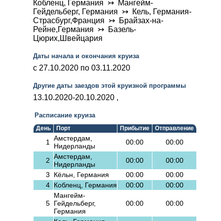
Кобленц, Германия ↣ Мангейм-
Гейдельберг, Германия ↣ Кель, Германия-
Страсбург,Франция ↣ Брайзах-на-
Рейне,Германия ↣ Базель-
Цюрих,Швейцария
Даты начала и окончания круиза
c 27.10.2020 по 03.11.2020
Другие даты заездов этой круизной программы
13.10.2020-20.10.2020 ,
Расписание круиза
День
Порт
Прибытие
Отправление
Амстердам,
1
00:00
00:00
Нидерланды
Амстердам,
2
00:00
00:00
Нидерланды
3
Кёльн, Германия
00:00
00:00
4
Кобленц, Германия
00:00
00:00
Мангейм-
5
Гейдельберг,
00:00
00:00
Германия