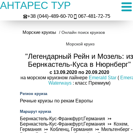
АНТАРЕС ТУР
+38 (044)-489-60-70
067-481-72-75
Морские круизы
/ Онлайн поиск круизов
Морской круиз
"Легендарный Рейн и Мозель: и
Бернкастель-Куса в Нюрнберг"
c 13.09.2020 по 20.09.2020
на морском круизном лайнере
Emerald Star
(
Emera
Waterways
: класс Премиум)
Регион круиза
Речные круизы по рекам Европы
Маршрут круиза
Бернкастель-Кус-Франкфурт,Германия ↣
Бернкастель-Кус-Франкфурт,Германия ↣ Кохем,
Германия ↣ Кобленц, Германия ↣ Мильтенберг -