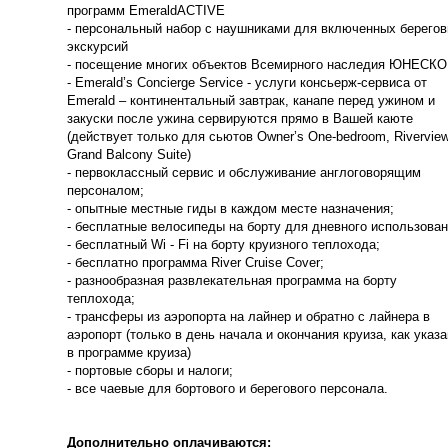
программ EmeraldACTIVE
- персональный набор с наушниками для включенных берего
экскурсий
- посещение многих объектов Всемирного наследия ЮНЕСКО
- Emerald’s Concierge Service - услуги консьерж-сервиса от
Emerald – континентальный завтрак, канапе перед ужином и
закуски после ужина сервируются прямо в Вашей каюте
(действует только для сьютов Owner’s One-bedroom, Rivervie
Grand Balcony Suite)
- первоклассный сервис и обслуживание англоговорящим
персоналом;
- опытные местные гиды в каждом месте назначения;
- бесплатные велосипеды на борту для дневного использован
- бесплатный Wi - Fi на борту круизного теплохода;
- бесплатно программа River Cruise Cover;
- разнообразная развлекательная программа на борту
теплохода;
- трансферы из аэропорта на лайнер и обратно с лайнера в
аэропорт (только в день начала и окончания круиза, как указ
в программе круиза)
- портовые сборы и налоги;
- все чаевые для бортового и берегового персонала.
Дополнительно оплачиваются: