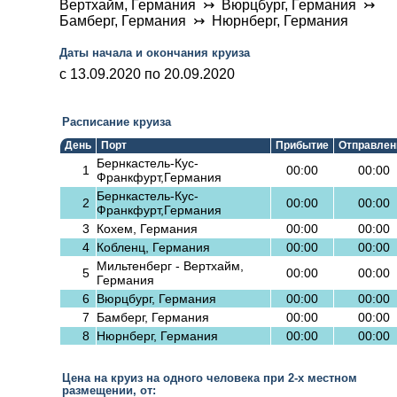
Вертхайм, Германия ↣ Вюрцбург, Германия ↣
Бамберг, Германия ↣ Нюрнберг, Германия
Даты начала и окончания круиза
c 13.09.2020 по 20.09.2020
Расписание круиза
День
Порт
Прибытие
Отправлен
Бернкастель-Кус-
1
00:00
00:00
Франкфурт,Германия
Бернкастель-Кус-
2
00:00
00:00
Франкфурт,Германия
3
Кохем, Германия
00:00
00:00
4
Кобленц, Германия
00:00
00:00
Мильтенберг - Вертхайм,
5
00:00
00:00
Германия
6
Вюрцбург, Германия
00:00
00:00
7
Бамберг, Германия
00:00
00:00
8
Нюрнберг, Германия
00:00
00:00
Цена на круиз на одного человека при 2-х местном
размещении, от: