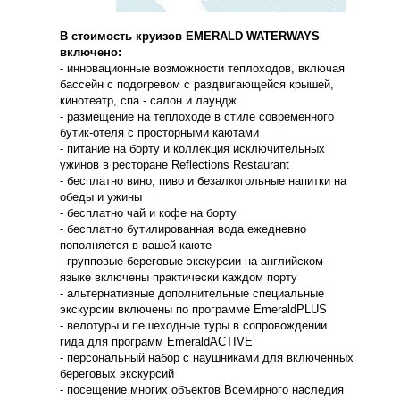
В стоимость круизов EMERALD WATERWAYS
включено:
- инновационные возможности теплоходов, включая
бассейн с подогревом с раздвигающейся крышей,
кинотеатр, спа - салон и лаундж
- размещение на теплоходе в стиле современного
бутик-отеля с просторными каютами
- питание на борту и коллекция исключительных
ужинов в ресторане Reflections Restaurant
- бесплатно вино, пиво и безалкогольные напитки на
обеды и ужины
- бесплатно чай и кофе на борту
- бесплатно бутилированная вода ежедневно
пополняется в вашей каюте
- групповые береговые экскурсии на английском
языке включены практически каждом порту
- альтернативные дополнительные специальные
экскурсии включены по программе EmeraldPLUS
- велотуры и пешеходные туры в сопровождении
гида для программ EmeraldACTIVE
- персональный набор с наушниками для включенных
береговых экскурсий
- посещение многих объектов Всемирного наследия