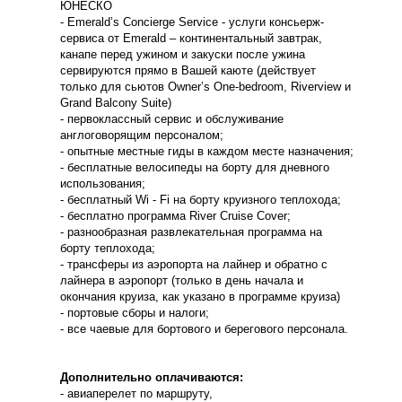
ЮНЕСКО
- Emerald’s Concierge Service - услуги консьерж-
сервиса от Emerald – континентальный завтрак,
канапе перед ужином и закуски после ужина
сервируются прямо в Вашей каюте (действует
только для сьютов Owner’s One-bedroom, Riverview и
Grand Balcony Suite)
- первоклассный сервис и обслуживание
англоговорящим персоналом;
- опытные местные гиды в каждом месте назначения;
- бесплатные велосипеды на борту для дневного
использования;
- бесплатный Wi - Fi на борту круизного теплохода;
- бесплатно программа River Cruise Cover;
- разнообразная развлекательная программа на
борту теплохода;
- трансферы из аэропорта на лайнер и обратно с
лайнера в аэропорт (только в день начала и
окончания круиза, как указано в программе круиза)
- портовые сборы и налоги;
- все чаевые для бортового и берегового персонала.
Дополнительно оплачиваются:
- авиаперелет по маршруту,