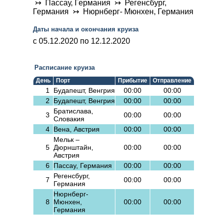
↣ Пассау, Германия ↣ Регенсбург,
Германия ↣ Нюрнберг- Мюнхен, Германия
Даты начала и окончания круиза
c 05.12.2020 по 12.12.2020
Расписание круиза
День
Порт
Прибытие
Отправление
1
Будапешт, Венгрия
00:00
00:00
2
Будапешт, Венгрия
00:00
00:00
Братислава,
3
00:00
00:00
Словакия
4
Вена, Австрия
00:00
00:00
Мельк –
5
Дюрнштайн,
00:00
00:00
Австрия
6
Пассау, Германия
00:00
00:00
Регенсбург,
7
00:00
00:00
Германия
Нюрнберг-
8
Мюнхен,
00:00
00:00
Германия