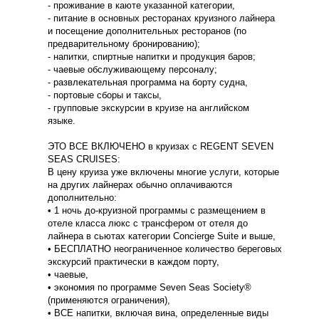
- проживание в каюте указанной категории,
- питание в основных ресторанах круизного лайнера
и посещение дополнительных ресторанов (по
предварительному бронированию);
- напитки, спиртные напитки и продукция баров;
- чаевые обслуживающему персоналу;
- развлекательная программа на борту судна,
- портовые сборы и таксы,
- групповые экскурсии в круизе на английском
языке.
ЭТО ВСЕ ВКЛЮЧЕНО в круизах с REGENT SEVEN
SEAS CRUISES:
В цену круиза уже включены многие услуги, которые
на других лайнерах обычно оплачиваются
дополнительно:
• 1 ночь до-круизной программы с размещением в
отеле класса люкс с трансфером от отеля до
лайнера в сьютах категории Concierge Suite и выше,
• БЕСПЛАТНО неограниченное количество береговых
экскурсий практически в каждом порту,
• чаевые,
• экономия по программе Seven Seas Society®
(применяются ограничения),
• ВСЕ напитки, включая вина, определенные виды