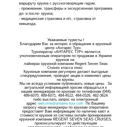
маршруту круиза с русскоговорящим гидом;
- проживание, трансферы и экскурсионная программа
до- и после- круиза;
- медицинская страховка и н/с, страховка от
невыезда.
Уважаемые туристы !
Благодарим Вас за интерес и обращение в круизный
центр «Антарес Тур».
Туроператор «АНТАРЕС ТУР» является
уполномоченным оператором по продажам в Украине
круизов на
лайнерах круизной компании Regent Seven Seas
Cruises класса люкс.
Круизные компании регулярно делают выгодные
спецпредложения, проводят акции и изменяют цены
на круизы.
Мы не всегда успеваем публиковать новые цены. За
актуальной информацией просим обращаться к
нашим менеджерам по круизам по телефонам (044)
489-6070, 489-6071, 484-4522, 484-0326, 482-3624
либо выслать запрос на электронный
адрес
welcome@antares-tour.com
По Вашему
запросу наши менеджеры по круизам оперативно
предоставят Вам информацию по наличию кают и
стоимости круизов из системы онлайн бронирования
круизной компании REGENT SEVEN SEAS CRUISES,
проконсультируют по действующим