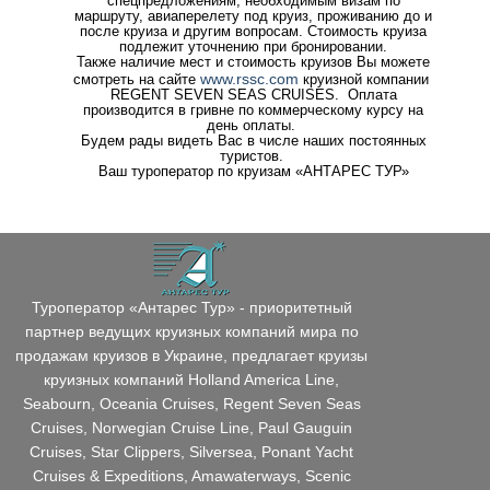
спецпредложениям, необходимым визам по
маршруту, авиаперелету под круиз, проживанию до и
после круиза и другим вопросам. Стоимость круиза
подлежит уточнению при бронировании.
Также наличие мест и стоимость круизов Вы можете
www.rssc.com
смотреть на сайте
круизной компании
REGENT SEVEN SEAS CRUISES. Оплата
производится в гривне по коммерческому курсу на
день оплаты.
Будем рады видеть Вас в числе наших постоянных
туристов.
Ваш туроператор по круизам «АНТАРЕС ТУР»
Туроператор «Антарес Тур» - приоритетный
партнер ведущих круизных компаний мира по
продажам круизов в Украине, предлагает круизы
круизных компаний Holland America Line,
Seabourn, Oceania Cruises, Regent Seven Seas
Cruises, Norwegian Cruise Line, Paul Gauguin
Cruises, Star Clippers, Silversea, Ponant Yacht
Cruises & Expeditions, Amawaterways, Scenic