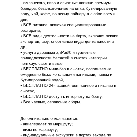
шампанского, пиво и спиртные напитки премиум
брендов, безалкогольные напитки, бутилированную
воду, чай, кофе, по всему лайнеру в любое время
дня,
• ВСЕ питание, включая специализированные
рестораны,
• ВСЕ виды деятельности на борту, включая лекции
экспертов, шоу, спортивные виды деятельности и
др.,
• услуги дворецкого, iPad® и туалетные
принадлежности Hermes® в сьютах категории
пентхаус сьют и выше,
• БЕСПЛАТНО мини-бар в сьютах, пополняемые
ежедневно безалкогольными напитками, пивом и
бутилированной водой,
• БЕСПЛАТНО 24-часовой room-service и питание в
сьютах,
• БЕСПЛАТНО доступ к интернету на борту,
• Все чаевые, сервисные сборы.
Дополнительно оплачиваются:
- авиаперелет по маршруту;
- визы по маршруту;
- индивидуальные экскурсии в портах захода по