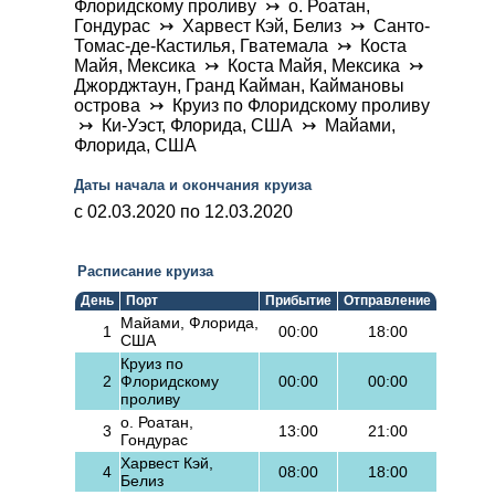
Флоридскому проливу ↣ о. Роатан,
Гондурас ↣ Харвест Кэй, Белиз ↣ Санто-
Томас-де-Кастилья, Гватемала ↣ Коста
Майя, Мексика ↣ Коста Майя, Мексика ↣
Джорджтаун, Гранд Кайман, Каймановы
острова ↣ Круиз по Флоридскому проливу
↣ Ки-Уэст, Флорида, США ↣ Майами,
Флорида, США
Даты начала и окончания круиза
c 02.03.2020 по 12.03.2020
Расписание круиза
День
Порт
Прибытие
Отправление
Майами, Флорида,
1
00:00
18:00
США
Круиз по
2
Флоридскому
00:00
00:00
проливу
о. Роатан,
3
13:00
21:00
Гондурас
Харвест Кэй,
4
08:00
18:00
Белиз