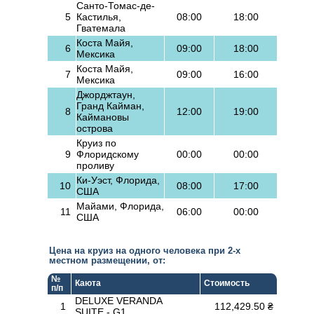
Санто-Томас-де-
5
Кастилья,
08:00
18:00
Гватемала
Коста Майя,
6
09:00
18:00
Мексика
Коста Майя,
7
09:00
16:00
Мексика
Джорджтаун,
Гранд Кайман,
8
12:00
19:00
Каймановы
острова
Круиз по
9
Флоридскому
00:00
00:00
проливу
Ки-Уэст, Флорида,
10
08:00
17:00
США
Майами, Флорида,
11
06:00
00:00
США
Цена на круиз на одного человека при 2-х
местном размещении, от:
№
Каюта
Стоимость
п/п
DELUXE VERANDA
1
112,429.50 ₴
SUITE - G1